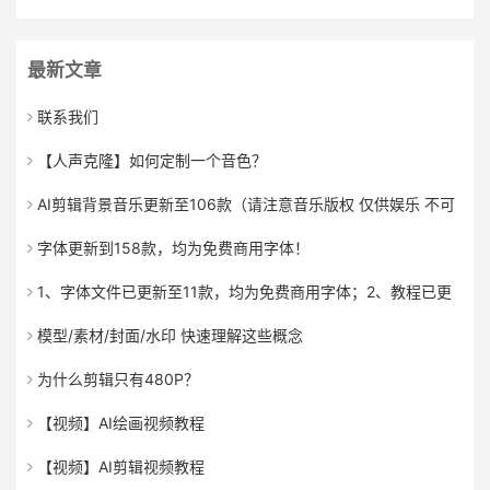
最新文章
联系我们
【人声克隆】如何定制一个音色？
AI剪辑背景音乐更新至106款（请注意音乐版权 仅供娱乐 不可
用于商业用途）
字体更新到158款，均为免费商用字体！
1、字体文件已更新至11款，均为免费商用字体；2、教程已更
新（剪辑/模型/素材/封面/水印/文案/绘画）等，请仔细观看教
模型/素材/封面/水印 快速理解这些概念
程；
为什么剪辑只有480P？
【视频】AI绘画视频教程
【视频】AI剪辑视频教程